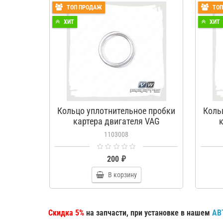
ТОП ПРОДАЖ
ТО
ХИТ
ХИТ
Кольцо уплотнительное пробки
Коль
картера двигателя VAG
к
N0138157
1103008
200 ₽
В корзину
Скидка 5%
на запчасти, при установке в нашем
АВ