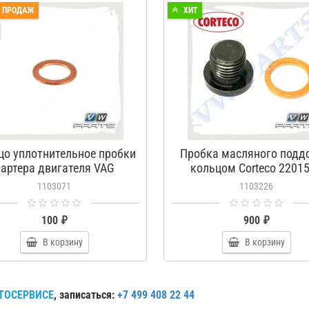
П ПРОДАЖ
ХИТ
цо уплотнительное пробки
Пробка масляного поддо
артера двигателя VAG
кольцом Corteco 2201
N0138492
1103071
1103226
100 ₽
900 ₽
В корзину
В корзину
ТОСЕРВИСЕ
, записаться:
+7 499 408 22 44