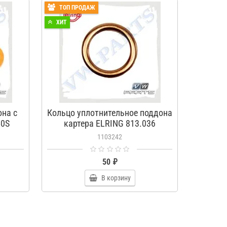
ТОП ПРОДАЖ
ХИТ
ХИТ
на с
Кольцо уплотнительное поддона
Прок
50S
картера ELRING 813.036
масл
1103242
50 ₽
В корзину