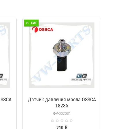
ХИТ
OSSCA
Датчик давления масла OSSCA
18235
ФР-002031
210 ₽