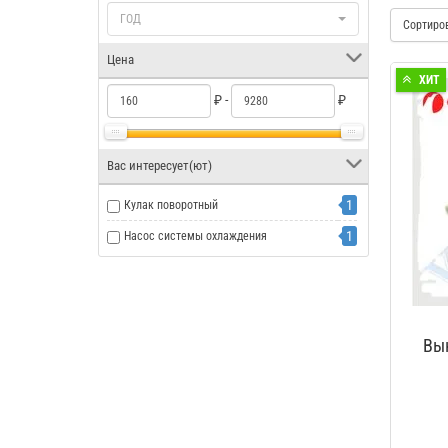
ГОД
Сортиро
Цена
ХИТ
₽ -
₽
Вас интересует(ют)
1
Кулак поворотный
1
Насос системы охлаждения
Вы