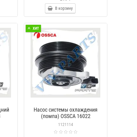
В корзину
ХИТ
дний
Насос системы охлаждения
3
(помпа) OSSCA 16022
1121114