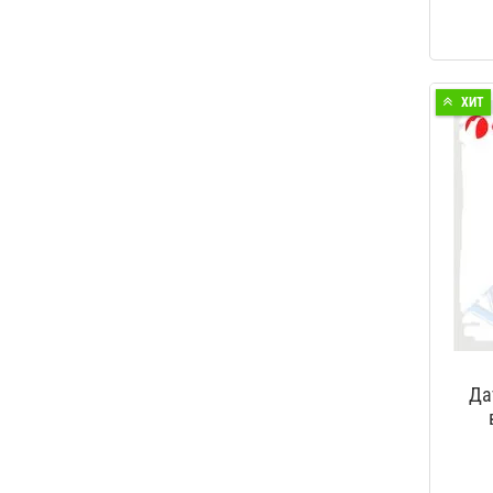
ХИТ
Да