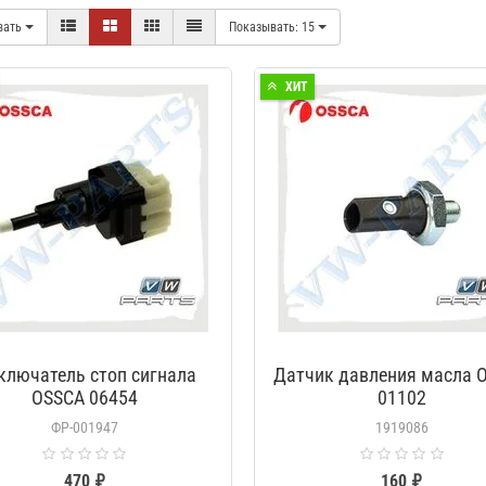
вать
Показывать:
15
ХИТ
ключатель стоп сигнала
Датчик давления масла 
OSSCA 06454
01102
ФР-001947
1919086
470 ₽
160 ₽