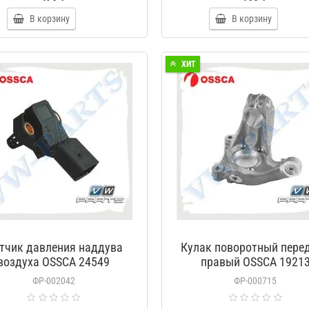
В корзину
В корзину
ХИТ
тчик давления наддува
Кулак поворотный пере
воздуха OSSCA 24549
правый OSSCA 1921
ФР-002042
ФР-000715