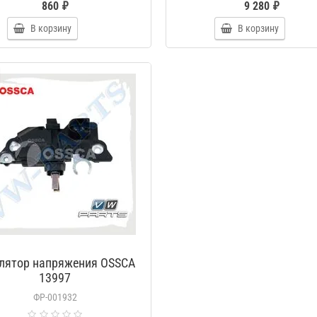
860 ₽
9 280 ₽
В корзину
В корзину
лятор напряжения OSSCA
13997
ФР-001932