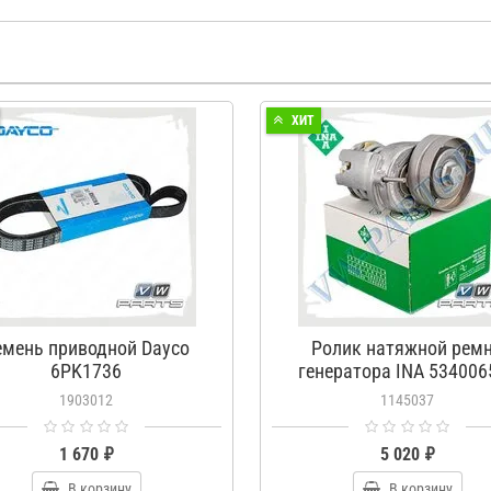
ХИТ
емень приводной Dayco
Ролик натяжной рем
6PK1736
генератора INA 534006
1903012
1145037
1 670 ₽
5 020 ₽
В корзину
В корзину