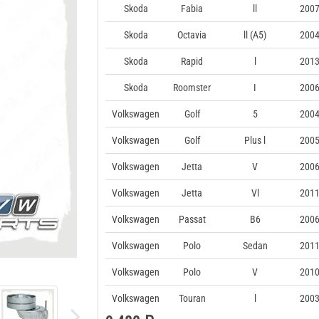
Skoda
Fabia
ll
2007
Skoda
Octavia
ll (A5)
2004
Skoda
Rapid
l
2013
Skoda
Roomster
I
2006
Volkswagen
Golf
5
2004
Volkswagen
Golf
Plus l
2005
Volkswagen
Jetta
V
2006
Volkswagen
Jetta
Vl
2011
Volkswagen
Passat
B6
2006
Volkswagen
Polo
Sedan
2011
Volkswagen
Polo
V
2010
Volkswagen
Touran
l
2003