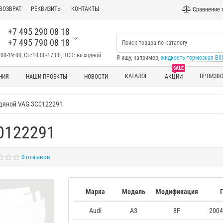
ВОЗВРАТ
РЕКВИЗИТЫ
КОНТАКТЫ
Сравнение 
+7 495 290 08 18
+7 495 790 08 18
00-19:00, СБ:10:00-17:00, ВСК: выходной
Я ищу, например,
жидкость тормозная B
SALE
КАТАЛОГ
ПРОИЗВ
НИЯ
НАШИ ПРОЕКТЫ
НОВОСТИ
АКЦИИ
дяной VAG 3C0122291
0122291
0 отзывов
Марка
Модель
Модификация
Audi
A3
8P
2004