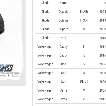
Skoda
Karoq
I
2
Skoda
Octavia
ll (A5)
2004
Skoda
Octavia
lll (A7)
2013
Skoda
Superb
ll
2008
Skoda
Yeti
l
2010
Volkswagen
Caddy
lll
2011
Volkswagen
Caddy
lV
2016
Volkswagen
Golf
5
2006
Volkswagen
Golf
6
2009
Volkswagen
Golf
Plus ll
2009
Volkswagen
Jetta
V
2006
Volkswagen
Jetta
Vl
2011