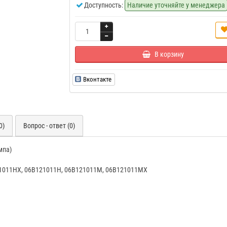
Доступность:
Наличие уточняйте у менеджера
В корзину
Вконтакте
0)
Вопрос - ответ (0)
мпа)
1011HX, 06B121011H, 06B121011M, 06B121011MX