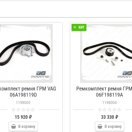
ХИТ
комплект ремня ГРМ VAG
Ремкомплект ремня ГРМ
06A198119D
06F198119A
1198005
1198004
15 920 ₽
33 330 ₽
В корзину
В корзину