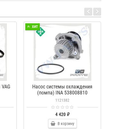
ХИТ
ХИТ
 VAG
Насос системы охлаждения
Ремком
(помпа) INA 538008810
1121382
4 420 ₽
В корзину