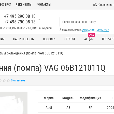
ВОЗВРАТ
РЕКВИЗИТЫ
КОНТАКТЫ
Сравнение 
+7 495 290 08 18
+7 495 790 08 18
00-19:00, СБ:10:00-17:00, ВСК: выходной
Я ищу, например,
жидкость тормозная
SALE
КАТАЛОГ
ПРОИЗВ
НИЯ
НАШИ ПРОЕКТЫ
НОВОСТИ
АКЦИИ
темы охлаждения (помпа) VAG 06B121011Q
ния (помпа) VAG 06B121011Q
0 отзывов
Марка
Модель
Модификация
Audi
A3
8P
2004