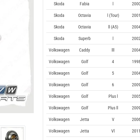
Skoda
Fabia
l
2000
Skoda
Octavia
l (Tour)
2001
Skoda
Octavia
ll (A5)
2004
Skoda
Superb
l
2002
Volkswagen
Caddy
lll
2004
Volkswagen
Golf
4
1998
Volkswagen
Golf
5
2004
Volkswagen
Golf
6
2009
Volkswagen
Golf
Plus l
2005
Volkswagen
Golf
Plus ll
2009
Volkswagen
Jetta
V
2006
Volkswagen
Jetta
Vl
2011