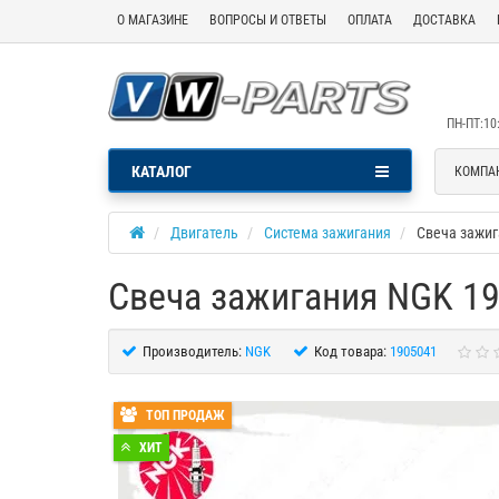
О МАГАЗИНЕ
ВОПРОСЫ И ОТВЕТЫ
ОПЛАТА
ДОСТАВКА
ПН-ПТ:10:
КАТАЛОГ
КОМПА
Двигатель
Система зажигания
Свеча зажиг
Свеча зажигания NGK 1
Производитель:
NGK
Код товара:
1905041
ТОП ПРОДАЖ
ХИТ