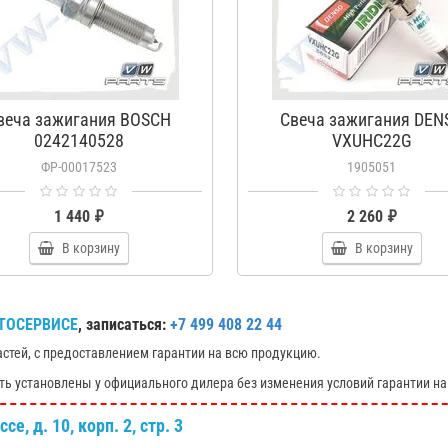
веча зажигания BOSCH
Свеча зажигания DEN
0242140528
VXUHC22G
ФР-00017523
1905051
1 440 ₽
2 260 ₽
В корзину
В корзину
ТОСЕРВИСЕ
, записаться:
+7 499 408 22 44
астей, с предоставлением гарантии на всю продукцию.
ть установлены у официального дилера без изменения условий гарантии на
е, д. 10, корп. 2, стр. 3