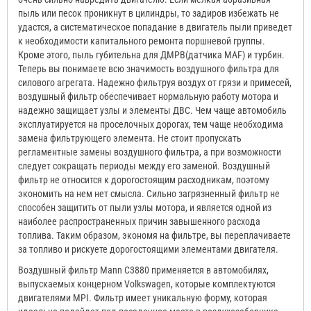
пыль или песок проникнут в цилиндры, то задиров избежать не
удастся, а систематическое попадание в двигатель пыли приведет
к необходимости капитального ремонта поршневой группы.
Кроме этого, пыль губительна для ДМРВ(датчика MAF) и турбин.
Теперь вы понимаете всю значимость воздушного фильтра для
силового агрегата. Надежно фильтруя воздух от грязи и примесей,
воздушный фильтр обеспечивает нормальную работу мотора и
надежно защищает узлы и элементы ДВС. Чем чаще автомобиль
эксплуатируется на проселочных дорогах, тем чаще необходима
замена фильтрующего элемента. Не стоит пропускать
регламентные замены воздушного фильтра, а при возможности
следует сокращать периоды между его заменой. Воздушный
фильтр не относится к дорогостоящим расходникам, поэтому
экономить на нем нет смысла. Сильно загрязненный фильтр не
способен защитить от пыли узлы мотора, и является одной из
наиболее распространенных причин завышенного расхода
топлива. Таким образом, экономя на фильтре, вы переплачиваете
за топливо и рискуете дорогостоящими элементами двигателя.
Воздушный фильтр Mann C3880 применяется в автомобилях,
выпускаемых концерном Volkswagen, которые комплектуются
двигателями MPI. Фильтр имеет уникальную форму, которая