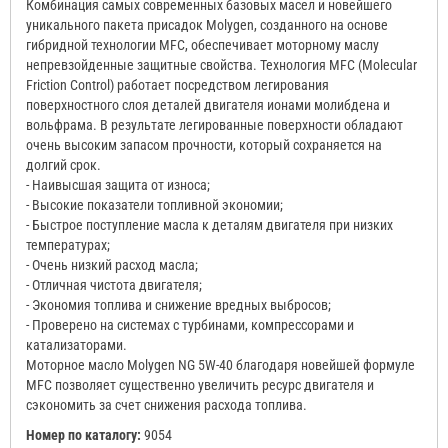
Комбинация самых современных базовых масел и новейшего
уникального пакета присадок Molygen, созданного на основе
гибридной технологии MFC, обеспечивает моторному маслу
непревзойденные защитные свойства. Технология MFC (Molecular
Friction Control) работает посредством легирования
поверхностного слоя деталей двигателя ионами молибдена и
вольфрама. В результате легированные поверхности обладают
очень высоким запасом прочности, который сохраняется на
долгий срок.
- Наивысшая защита от износа;
- Высокие показатели топливной экономии;
- Быстрое поступление масла к деталям двигателя при низких
температурах;
- Очень низкий расход масла;
- Отличная чистота двигателя;
- Экономия топлива и снижение вредных выбросов;
- Проверено на системах с турбинами, компрессорами и
катализаторами.
Моторное масло Molygen NG 5W-40 благодаря новейшей формуле
MFC позволяет существенно увеличить ресурс двигателя и
сэкономить за счет снижения расхода топлива.
Номер по каталогу:
9054