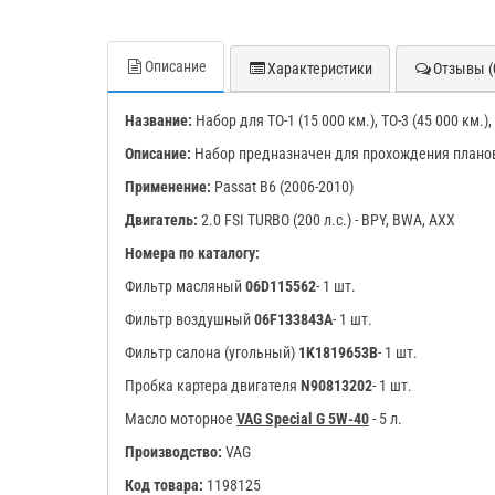
Описание
Характеристики
Отзывы (
Название:
Набор для ТО-1 (15 000 км.), ТО-3 (45 000 км.), 
Описание:
Набор предназначен для прохождения плано
Применение:
Passat B6 (2006-2010)
Двигатель:
2.0 FSI TURBO (200 л.с.) - BPY, BWA, AXX
Номера по каталогу:
Фильтр масляный
06D115562
- 1 шт.
Фильтр воздушный
06F133843A
- 1 шт.
Фильтр салона (угольный)
1K1819653B
- 1 шт.
Пробка картера двигателя
N90813202
- 1 шт.
Масло моторное
VAG Special G 5W-40
- 5 л.
Производство:
VAG
Код товара:
1198125