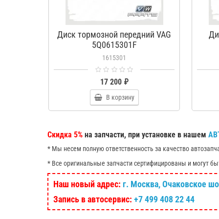
Диск тормозной передний VAG
Ди
5Q0615301F
1615301
17 200 ₽
В корзину
Скидка 5%
на запчасти, при установке в нашем
АВ
* Мы несем полную ответственность за качество автозапч
* Все оригинальные запчасти сертифицированы и могут бы
Наш новый адрес:
г. Москва, Очаковское шосс
Запись в автосервис:
+7 499 408 22 44