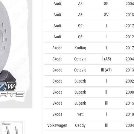
Audi
A3
8P
2004
Audi
A3
8V
2013
Audi
Q2
l
2017
Audi
Q3
I
2012
Skoda
Kodiaq
l
2017
Skoda
Octavia
ll (A5)
2004
Skoda
Octavia
lll (A7)
2013
Skoda
Superb
l
2002
Skoda
Superb
ll
2008
Skoda
Superb
lll
2015
Skoda
Yeti
l
2010
Volkswagen
Caddy
lll
2004