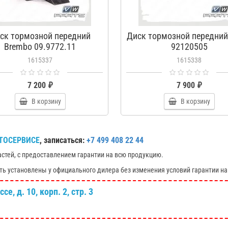
ск тормозной передний
Диск тормозной передний 
Brembo 09.9772.11
92120505
1615337
1615338
7 200 ₽
7 900 ₽
В корзину
В корзину
ТОСЕРВИСЕ
, записаться:
+7 499 408 22 44
астей, с предоставлением гарантии на всю продукцию.
ть установлены у официального дилера без изменения условий гарантии на
е, д. 10, корп. 2, стр. 3