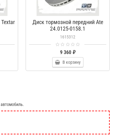
Textar
Диск тормозной передний Ate
Диск т
24.0125-0158.1
1615312
9 360 ₽
В корзину
 автомобиль.