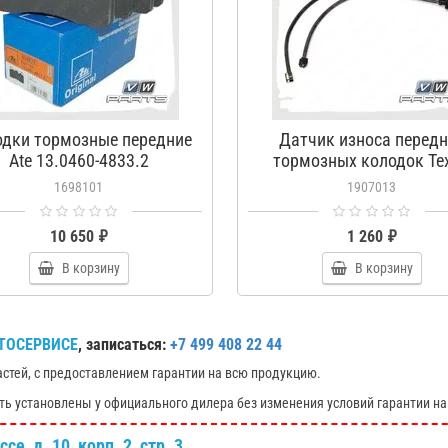
одки тормозные передние
Датчик износа передн
Ate 13.0460-4833.2
тормозных колодок Tex
98045500
1698101
1907013
10 650 ₽
1 260 ₽
В корзину
В корзину
ТОСЕРВИСЕ
, записаться:
+7 499 408 22 44
астей, с предоставлением гарантии на всю продукцию.
ть установлены у официального дилера без изменения условий гарантии на
е, д. 10, корп. 2, стр. 3