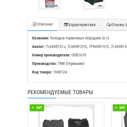
Описание
Характеристики
Отзывы (
Название:
Колодки тормозные передние (к-т)
Аналог:
7L6698151J, 7L6698151E, 7P6698151C, 7L66981
Номер производителя:
GDB1670
Производство:
TRW (Германия)
Код товара:
1698124
РЕКОМЕНДУЕМЫЕ ТОВАРЫ
ХИТ
ХИТ