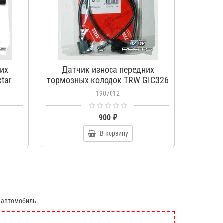
их
Датчик износа передних
Колод
tar
тормозных колодок TRW GIC326
1907012
900 ₽
В корзину
 автомобиль.