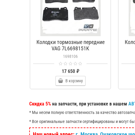
Колодки тормозные передние
Кол
VAG 7L6698151K
1698106
17 650 ₽
В корзину
Скидка 5%
на запчасти, при установке в нашем
АВ
* Мы несем полную ответственность за качество автозапч
* Все оригинальные запчасти сертифицированы и могут бы
Наш новый адрес:
г. Москва, Очаковское шосс