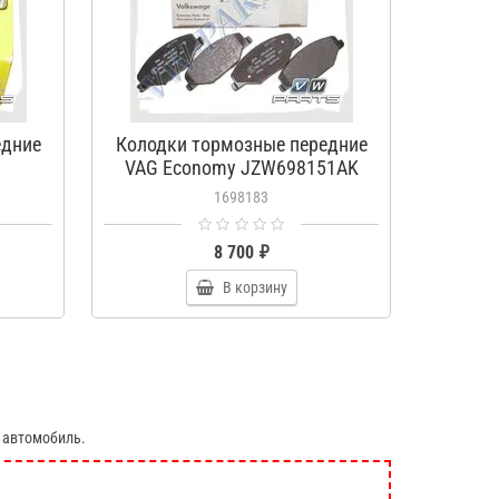
едние
Колодки тормозные передние
Колод
VAG Economy JZW698151AK
1698183
8 700 ₽
В корзину
 автомобиль.