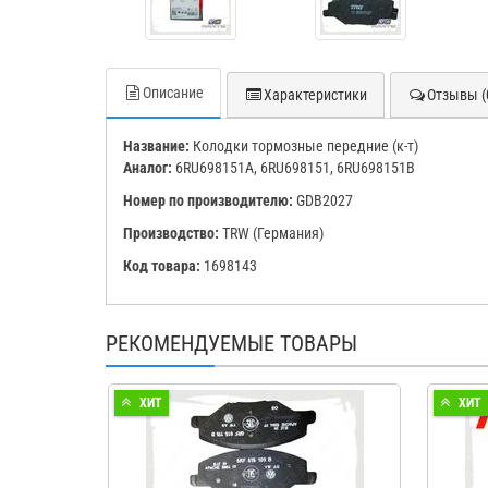
Описание
Характеристики
Отзывы (
Название:
Колодки тормозные передние (к-т)
Аналог:
6RU698151A, 6RU698151, 6RU698151B
Номер по производителю:
GDB2027
Производство:
TRW (Германия)
Код товара:
1698143
РЕКОМЕНДУЕМЫЕ ТОВАРЫ
ХИТ
ХИТ