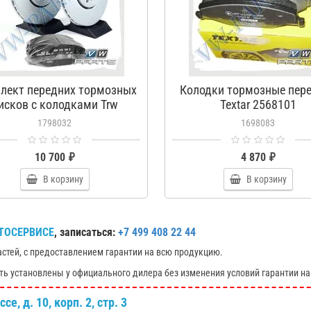
лект передних тормозных
Колодки тормозные пер
исков с колодками Trw
Textar 2568101
1798032
1798032
1698083
10 700 ₽
4 870 ₽
В корзину
В корзину
ТОСЕРВИСЕ
, записаться:
+7 499 408 22 44
астей, с предоставлением гарантии на всю продукцию.
ть установлены у официального дилера без изменения условий гарантии на
е, д. 10, корп. 2, стр. 3