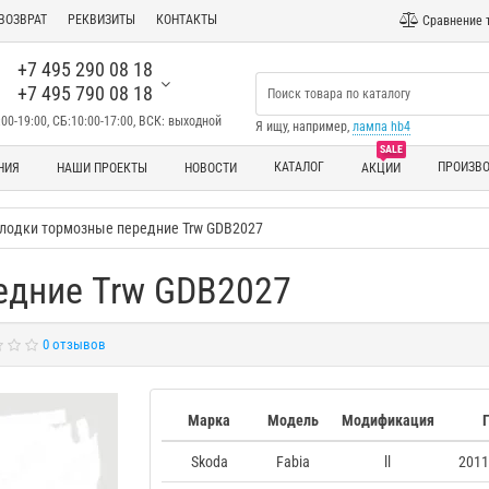
ВОЗВРАТ
РЕКВИЗИТЫ
КОНТАКТЫ
Сравнение 
+7 495 290 08 18
+7 495 790 08 18
00-19:00, СБ:10:00-17:00, ВСК: выходной
Я ищу, например,
лампа hb4
SALE
КАТАЛОГ
ПРОИЗВ
НИЯ
НАШИ ПРОЕКТЫ
НОВОСТИ
АКЦИИ
лодки тормозные передние Trw GDB2027
едние Trw GDB2027
0 отзывов
Марка
Модель
Модификация
Skoda
Fabia
ll
2011