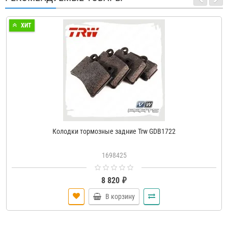
ХИТ
Колодки тормозные задние Trw GDB1722
1698425
8 820 ₽
В корзину