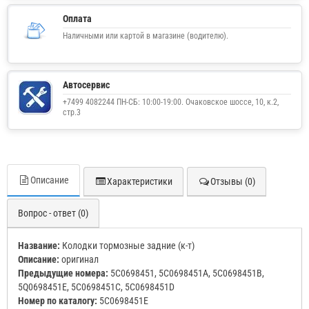
Оплата
Наличными или картой в магазине (водителю).
Автосервис
+7499 4082244 ПН-СБ: 10:00-19:00. Очаковское шоссе, 10, к.2,
стр.3
Описание
Характеристики
Отзывы (0)
Вопрос - ответ (0)
Название:
Колодки тормозные задние (к-т)
Описание:
оригинал
Предыдущие номера:
5C0698451, 5C0698451A, 5C0698451B,
5Q0698451E, 5C0698451C, 5C0698451D
Номер по каталогу:
5C0698451E