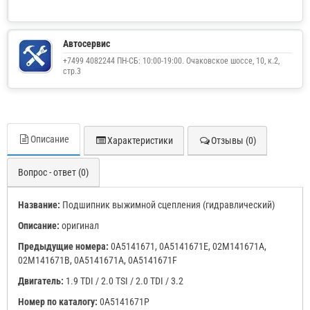
Автосервис
+7499 4082244 ПН-СБ: 10:00-19:00. Очаковское шоссе, 10, к.2,
стр.3
Описание
Характеристики
Отзывы (0)
Вопрос - ответ (0)
Название:
Подшипник выжимной сцепления (гидравлический)
Описание:
оригинал
Предыдущие номера:
0A5141671, 0A5141671E, 02M141671A,
02M141671B, 0A5141671A, 0A5141671F
Двигатель:
1.9 TDI / 2.0 TSI / 2.0 TDI / 3.2
Номер по каталогу:
0A5141671P