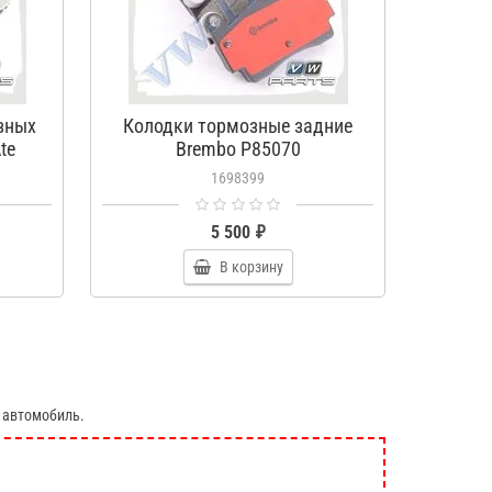
зных
Колодки тормозные задние
Коло
te
Brembo P85070
1698399
5 500 ₽
В корзину
 автомобиль.