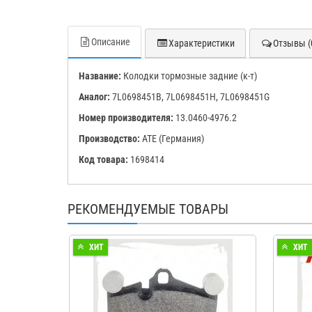
Описание
Характеристики
Отзывы (
Название:
Колодки тормозные задние (к-т)
Аналог:
7L0698451B, 7L0698451H, 7L0698451G
Номер производителя:
13.0460-4976.2
Производство:
ATE (Германия)
Код товара:
1698414
РЕКОМЕНДУЕМЫЕ ТОВАРЫ
ХИТ
ХИТ