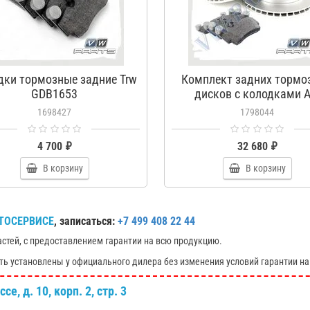
дки тормозные задние Trw
Комплект задних тормо
GDB1653
дисков с колодками A
1798044
1698427
1798044
4 700 ₽
32 680 ₽
В корзину
В корзину
ТОСЕРВИСЕ
, записаться:
+7 499 408 22 44
астей, с предоставлением гарантии на всю продукцию.
ть установлены у официального дилера без изменения условий гарантии на
е, д. 10, корп. 2, стр. 3